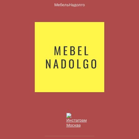
МебельНадолго