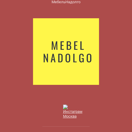
МебельНадолго